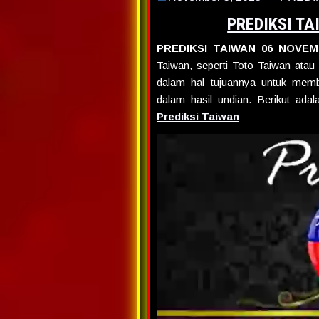
PREDIKSI T
PREDIKSI TAIWAN 06 NOVEM
Taiwan, seperti Toto Taiwan atau 
dalam hal tujuannya untuk mem
dalam hasil undian. Berikut ada
Prediksi Taiwan
: