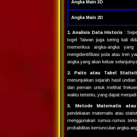
Angka Main 3D
Angka Main 2D
1. Analisis Data Historis
: Seper
togel Taiwan juga sering kali did
memeriksa angka-angka yang
mengidentifikasi pola atau tren
angka yang akan keluar selanjutny
2. Paito atau Tabel Statist
menunjukkan sejarah hasil undian
dan pemain untuk melihat frekue
waktu tertentu, yang dapat menjad
3. Metode Matematis atau 
pendekatan matematis atau stati
menggunakan rumus-rumus tertent
probabilitas kemunculan angka-ang