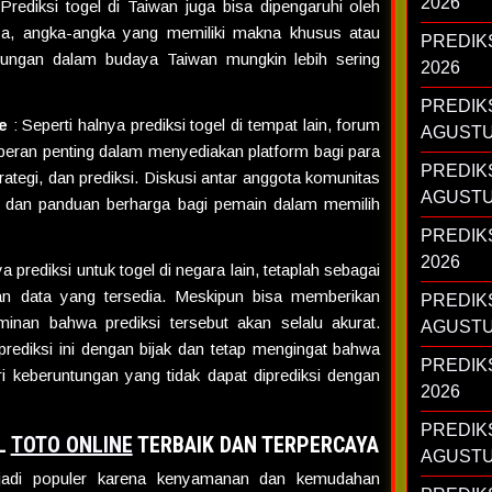
2026
Prediksi togel di Taiwan juga bisa dipengaruhi oleh
nya, angka-angka yang memiliki makna khusus atau
PREDIK
tungan dalam budaya Taiwan mungkin lebih sering
2026
PREDIK
e
: Seperti halnya prediksi togel di tempat lain, forum
AGUSTU
eran penting dalam menyediakan platform bagi para
PREDIK
rategi, dan prediksi. Diskusi antar anggota komunitas
AGUSTU
dan panduan berharga bagi pemain dalam memilih
PREDIK
2026
a prediksi untuk togel di negara lain, tetaplah sebagai
dan data yang tersedia. Meskipun bisa memberikan
PREDIKS
inan bahwa prediksi tersebut akan selalu akurat.
AGUSTU
ediksi ini dengan bijak dan tetap mengingat bahwa
PREDIK
ari keberuntungan yang tidak dapat diprediksi dengan
2026
PREDIKS
L
TOTO ONLINE
TERBAIK DAN TERPERCAYA
AGUSTU
njadi populer karena kenyamanan dan kemudahan