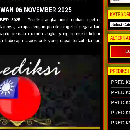
AIWAN 06 NOVEMBER 2025
KATEGOR
BER 2025
– Prediksi angka untuk undian togel di
lainnya, serupa dengan prediksi togel di negara lain
bantu pemain memilih angka yang mungkin keluar
ALTERNA
lah beberapa aspek unik yang dapat terkait dengan
L
PREDIKSI
PREDIK
PREDIK
PREDIK
PREDIK
PREDIK