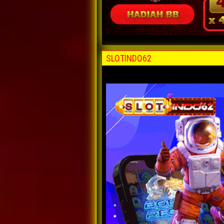
SLOTINDO62