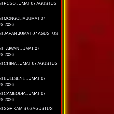
SI PCSO JUMAT 07 AGUSTUS
SI MONGOLIA JUMAT 07
S 2026
SI JAPAN JUMAT 07 AGUSTUS
I TAIWAN JUMAT 07
S 2026
SI CHINA JUMAT 07 AGUSTUS
SI BULLSEYE JUMAT 07
S 2026
SI CAMBODIA JUMAT 07
S 2026
SI SGP KAMIS 06 AGUSTUS