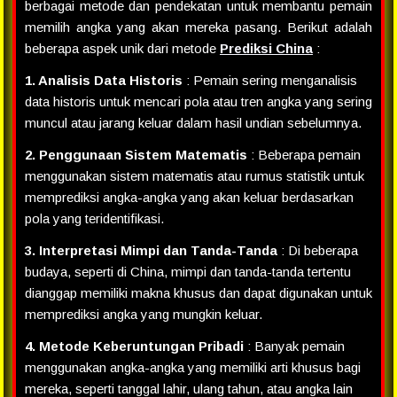
berbagai metode dan pendekatan untuk membantu pemain
memilih angka yang akan mereka pasang. Berikut adalah
beberapa aspek unik dari metode
Prediksi China
:
1. Analisis Data Historis
: Pemain sering menganalisis
data historis untuk mencari pola atau tren angka yang sering
muncul atau jarang keluar dalam hasil undian sebelumnya.
2. Penggunaan Sistem Matematis
: Beberapa pemain
menggunakan sistem matematis atau rumus statistik untuk
memprediksi angka-angka yang akan keluar berdasarkan
pola yang teridentifikasi.
3. Interpretasi Mimpi dan Tanda-Tanda
: Di beberapa
budaya, seperti di China, mimpi dan tanda-tanda tertentu
dianggap memiliki makna khusus dan dapat digunakan untuk
memprediksi angka yang mungkin keluar.
4. Metode Keberuntungan Pribadi
: Banyak pemain
menggunakan angka-angka yang memiliki arti khusus bagi
mereka, seperti tanggal lahir, ulang tahun, atau angka lain