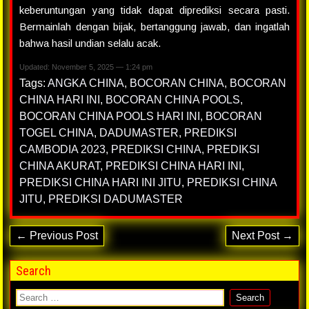
keberuntungan yang tidak dapat diprediksi secara pasti.
Bermainlah dengan bijak, bertanggung jawab, dan ingatlah
bahwa hasil undian selalu acak.
Updated: November 5, 2025 — 1:24 pm
Tags:
ANGKA CHINA
,
BOCORAN CHINA
,
BOCORAN
CHINA HARI INI
,
BOCORAN CHINA POOLS
,
BOCORAN CHINA POOLS HARI INI
,
BOCORAN
TOGEL CHINA
,
DADUMASTER
,
PREDIKSI
CAMBODIA 2023
,
PREDIKSI CHINA
,
PREDIKSI
CHINA AKURAT
,
PREDIKSI CHINA HARI INI
,
PREDIKSI CHINA HARI INI JITU
,
PREDIKSI CHINA
JITU
,
PREDIKSI DADUMASTER
← Previous Post
Next Post →
Search