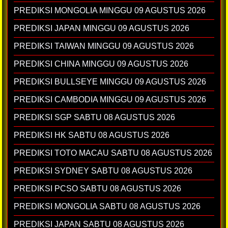
PREDIKSI MONGOLIA MINGGU 09 AGUSTUS 2026
PREDIKSI JAPAN MINGGU 09 AGUSTUS 2026
PREDIKSI TAIWAN MINGGU 09 AGUSTUS 2026
PREDIKSI CHINA MINGGU 09 AGUSTUS 2026
PREDIKSI BULLSEYE MINGGU 09 AGUSTUS 2026
PREDIKSI CAMBODIA MINGGU 09 AGUSTUS 2026
PREDIKSI SGP SABTU 08 AGUSTUS 2026
PREDIKSI HK SABTU 08 AGUSTUS 2026
PREDIKSI TOTO MACAU SABTU 08 AGUSTUS 2026
PREDIKSI SYDNEY SABTU 08 AGUSTUS 2026
PREDIKSI PCSO SABTU 08 AGUSTUS 2026
PREDIKSI MONGOLIA SABTU 08 AGUSTUS 2026
PREDIKSI JAPAN SABTU 08 AGUSTUS 2026