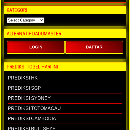
KATEGORI
ALTERNATIF DADUMASTER
LOGIN
DAFTAR
PREDIKSI TOGEL HARI INI
PREDIKSI HK
PREDIKSI SGP
PREDIKSI SYDNEY
PREDIKSI TOTOMACAU
PREDIKSI CAMBODIA
PREDIKSI BULLSEYE