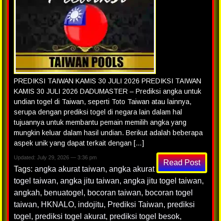
PREDIKSI TAIWAN KAMIS 30 JULI 2026 PREDIKSI TAIWAN
KAMIS 30 JULI 2026 DADUMASTER – Prediksi angka untuk
undian togel di Taiwan, seperti Toto Taiwan atau lainnya,
serupa dengan prediksi togel di negara lain dalam hal
tujuannya untuk membantu pemain memilih angka yang
mungkin keluar dalam hasil undian. Berikut adalah beberapa
aspek unik yang dapat terkait dengan […]
Updated: July 29, 2026 — 3:36 pm
Read Post
Tags:
angka akurat taiwan
,
angka akurat
togel taiwan
,
angka jitu taiwan
,
angka jitu togel taiwan
,
angkah
,
benuatogel
,
bocoran taiwan
,
bocoran togel
taiwan
,
HKNALO
,
indojitu
,
Prediksi Taiwan
,
prediksi
togel
,
prediksi togel akurat
,
prediksi togel besok
,