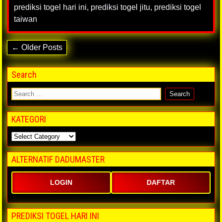
prediksi togel hari ini
,
prediksi togel jitu
,
prediksi togel
taiwan
← Older Posts
Search
KATEGORI
ALTERNATIF DADUMASTER
LOGIN
DAFTAR
PREDIKSI TOGEL HARI INI