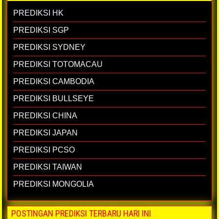
PREDIKSI HK
PREDIKSI SGP
PREDIKSI SYDNEY
PREDIKSI TOTOMACAU
PREDIKSI CAMBODIA
PREDIKSI BULLSEYE
PREDIKSI CHINA
PREDIKSI JAPAN
PREDIKSI PCSO
PREDIKSI TAIWAN
PREDIKSI MONGOLIA
POSTINGAN PREDIKSI TERBARU HARI INI