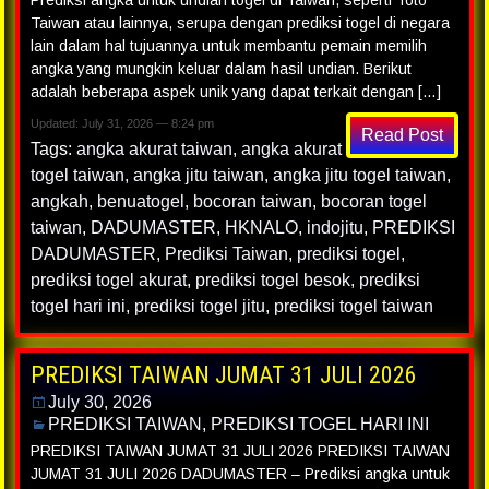
Prediksi angka untuk undian togel di Taiwan, seperti Toto
Taiwan atau lainnya, serupa dengan prediksi togel di negara
lain dalam hal tujuannya untuk membantu pemain memilih
angka yang mungkin keluar dalam hasil undian. Berikut
adalah beberapa aspek unik yang dapat terkait dengan […]
Updated: July 31, 2026 — 8:24 pm
Read Post
Tags:
angka akurat taiwan
,
angka akurat
togel taiwan
,
angka jitu taiwan
,
angka jitu togel taiwan
,
angkah
,
benuatogel
,
bocoran taiwan
,
bocoran togel
taiwan
,
DADUMASTER
,
HKNALO
,
indojitu
,
PREDIKSI
DADUMASTER
,
Prediksi Taiwan
,
prediksi togel
,
prediksi togel akurat
,
prediksi togel besok
,
prediksi
togel hari ini
,
prediksi togel jitu
,
prediksi togel taiwan
PREDIKSI TAIWAN JUMAT 31 JULI 2026
July 30, 2026
PREDIKSI TAIWAN
,
PREDIKSI TOGEL HARI INI
PREDIKSI TAIWAN JUMAT 31 JULI 2026 PREDIKSI TAIWAN
JUMAT 31 JULI 2026 DADUMASTER – Prediksi angka untuk