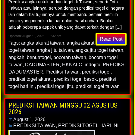
Prediksi angka untuk undian togel di Taiwan, seperti Toto
Taiwan atau lainnya, serupa dengan prediksi togel di negara
lain dalam hal tujuannya untuk membantu pemain memilih
angka yang mungkin keluar dalam hasil undian. Berikut
adalah beberapa aspek unik yang dapat terkait dengan […]
Updated: August 2, 2026 — 2:32 pm
Read Post
Tags:
angka akurat taiwan
,
angka akurat
togel taiwan
,
angka jitu taiwan
,
angka jitu togel taiwan
,
angkah
,
benuatogel
,
bocoran taiwan
,
bocoran togel
taiwan
,
DADUMASTER
,
HKNALO
,
indojitu
,
PREDIKSI
DADUMASTER
,
Prediksi Taiwan
,
prediksi togel
,
prediksi togel akurat
,
prediksi togel besok
,
prediksi
togel hari ini
,
prediksi togel jitu
,
prediksi togel taiwan
PREDIKSI TAIWAN MINGGU 02 AGUSTUS
2026
August 1, 2026
PREDIKSI TAIWAN
,
PREDIKSI TOGEL HARI INI