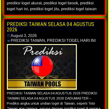
prediksi togel akurat
,
prediksi togel besok
,
prediksi
togel hari ini
,
prediksi togel jitu
,
prediksi togel taiwan
PREDIKSI TAIWAN SELASA 04 AGUSTUS
2026
August 3, 2026
PREDIKSI TAIWAN
,
PREDIKSI TOGEL HARI INI
PREDIKSI TAIWAN SELASA 04 AGUSTUS 2026 PREDIKSI
TAIWAN SELASA 04 AGUSTUS 2026 DADUMASTER –
Prediksi angka untuk undian togel di Taiwan, seperti Toto
Taiwan atau lainnya, serupa dengan prediksi togel di negara