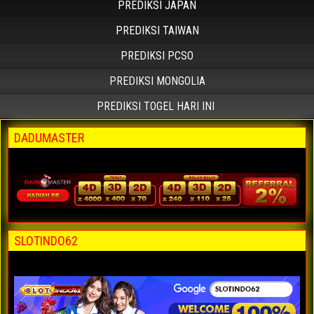
PREDIKSI JAPAN
PREDIKSI TAIWAN
PREDIKSI PCSO
PREDIKSI MONGOLIA
PREDIKSI TOGEL HARI INI
DADUMASTER
SLOTINDO62