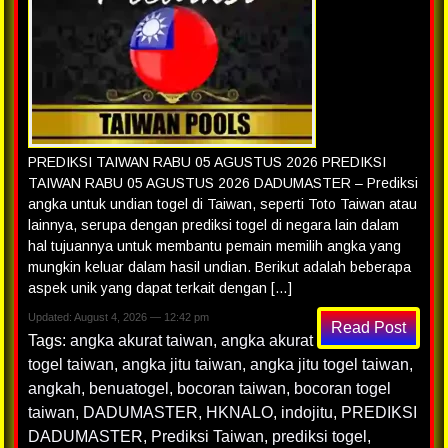
PREDIKSI TAIWAN RABU 05 AGUSTUS 2026 PREDIKSI
TAIWAN RABU 05 AGUSTUS 2026 DADUMASTER – Prediksi
angka untuk undian togel di Taiwan, seperti Toto Taiwan atau
lainnya, serupa dengan prediksi togel di negara lain dalam
hal tujuannya untuk membantu pemain memilih angka yang
mungkin keluar dalam hasil undian. Berikut adalah beberapa
aspek unik yang dapat terkait dengan […]
Updated: August 4, 2026 — 12:42 pm
Read Post
Tags:
angka akurat taiwan
,
angka akurat
togel taiwan
,
angka jitu taiwan
,
angka jitu togel taiwan
,
angkah
,
benuatogel
,
bocoran taiwan
,
bocoran togel
taiwan
,
DADUMASTER
,
HKNALO
,
indojitu
,
PREDIKSI
DADUMASTER
,
Prediksi Taiwan
,
prediksi togel
,