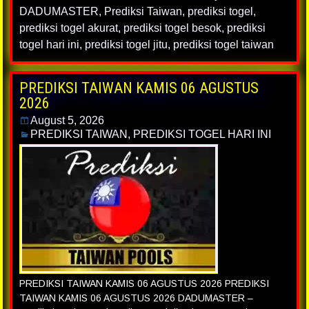
DADUMASTER
,
Prediksi Taiwan
,
prediksi togel
,
prediksi togel akurat
,
prediksi togel besok
,
prediksi
togel hari ini
,
prediksi togel jitu
,
prediksi togel taiwan
PREDIKSI TAIWAN KAMIS 06 AGUSTUS
2026
August 5, 2026
PREDIKSI TAIWAN
,
PREDIKSI TOGEL HARI INI
PREDIKSI TAIWAN KAMIS 06 AGUSTUS 2026 PREDIKSI
TAIWAN KAMIS 06 AGUSTUS 2026 DADUMASTER –