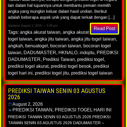
lain dalam hal tujuannya untuk membantu pemain memilih
angka yang mungkin keluar dalam hasil undian. Berikut
adalah beberapa aspek unik yang dapat terkait dengan […]
Updated: August 2, 2026 — 3:49 pm
Read Post
Tags:
angka akurat taiwan
,
angka akurat
togel taiwan
,
angka jitu taiwan
,
angka jitu togel taiwan
,
angkah
,
benuatogel
,
bocoran taiwan
,
bocoran togel
taiwan
,
DADUMASTER
,
HKNALO
,
indojitu
,
PREDIKSI
DADUMASTER
,
Prediksi Taiwan
,
prediksi togel
,
prediksi togel akurat
,
prediksi togel besok
,
prediksi
togel hari ini
,
prediksi togel jitu
,
prediksi togel taiwan
PREDIKSI TAIWAN SENIN 03 AGUSTUS
2026
August 2, 2026
PREDIKSI TAIWAN
,
PREDIKSI TOGEL HARI INI
PREDIKSI TAIWAN SENIN 03 AGUSTUS 2026 PREDIKSI
TAIWAN SENIN 03 AGUSTUS 2026 DADUMASTER –