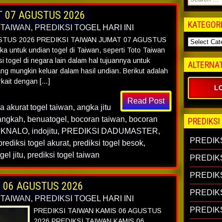
 07 AGUSTUS 2026
KATEGOR
 TAIWAN
,
PREDIKSI TOGEL HARI INI
STUS 2026 PREDIKSI TAIWAN JUMAT 07 AGUSTUS
untuk undian togel di Taiwan, seperti Toto Taiwan
i togel di negara lain dalam hal tujuannya untuk
ALTERNA
g mungkin keluar dalam hasil undian. Berikut adalah
rkait dengan […]
L
Read Post
a akurat togel taiwan
,
angka jitu
angkah
,
benuatogel
,
bocoran taiwan
,
bocoran
PREDIKSI
HKNALO
,
indojitu
,
PREDIKSI DADUMASTER
,
PREDIK
prediksi togel akurat
,
prediksi togel besok
,
gel jitu
,
prediksi togel taiwan
PREDIK
PREDIK
 06 AGUSTUS 2026
PREDIK
 TAIWAN
,
PREDIKSI TOGEL HARI INI
PREDIK
PREDIKSI TAIWAN KAMIS 06 AGUSTUS
2026 PREDIKSI TAIWAN KAMIS 06