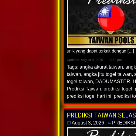
unik yang dapat terkait dengan […]
Updated: August 4, 2026 — 12:42 pm
Tags:
angka akurat taiwan
,
angk
taiwan
,
angka jitu togel taiwan
,
togel taiwan
,
DADUMASTER
,
Prediksi Taiwan
,
prediksi togel
,
prediksi togel hari ini
,
prediksi to
PREDIKSI TAIWAN SELAS
August 3, 2026
PREDIKSI