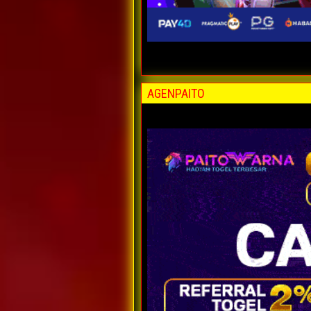
AGENPAITO