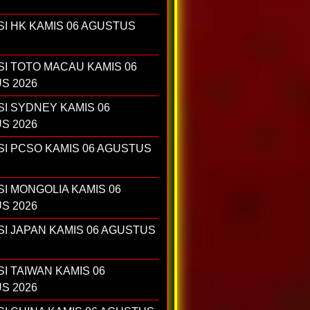
SI HK KAMIS 06 AGUSTUS
SI TOTO MACAU KAMIS 06
S 2026
SI SYDNEY KAMIS 06
S 2026
SI PCSO KAMIS 06 AGUSTUS
I MONGOLIA KAMIS 06
S 2026
SI JAPAN KAMIS 06 AGUSTUS
I TAIWAN KAMIS 06
S 2026