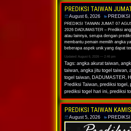
PREDIKSI TAIWAN JUMAT
August 6, 2026
PREDIKSI
PREDIKSI TAIWAN JUMAT 07 AGU
2026 DADUMASTER – Prediksi angka 
atau lainnya, serupa dengan prediks
membantu pemain memilih angka yan
beberapa aspek unik yang dapat te
Updated: August 6, 2026 — 2:46 pm
Tags:
angka akurat taiwan
,
angk
taiwan
,
angka jitu togel taiwan
,
togel taiwan
,
DADUMASTER
,
Prediksi Taiwan
,
prediksi togel
,
prediksi togel hari ini
,
prediksi to
PREDIKSI TAIWAN KAMIS
August 5, 2026
PREDIKSI