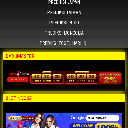
PREDIKSI JAPAN
PREDIKSI TAIWAN
PREDIKSI PCSO
PREDIKSI MONGOLIA
PREDIKSI TOGEL HARI INI
DADUMASTER
SLOTINDO62