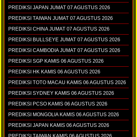
PREDIKSI JAPAN JUMAT 07 AGUSTUS 2026
PREDIKSI TAIWAN JUMAT 07 AGUSTUS 2026
PREDIKSI CHINA JUMAT 07 AGUSTUS 2026
PREDIKSI BULLSEYE JUMAT 07 AGUSTUS 2026
PREDIKSI CAMBODIA JUMAT 07 AGUSTUS 2026
PREDIKSI SGP KAMIS 06 AGUSTUS 2026
PREDIKSI HK KAMIS 06 AGUSTUS 2026
PREDIKSI TOTO MACAU KAMIS 06 AGUSTUS 2026
PREDIKSI SYDNEY KAMIS 06 AGUSTUS 2026
PREDIKSI PCSO KAMIS 06 AGUSTUS 2026
PREDIKSI MONGOLIA KAMIS 06 AGUSTUS 2026
PREDIKSI JAPAN KAMIS 06 AGUSTUS 2026
PREDIKSI TAIWAN KAMIS 06 AGUSTUS 2026