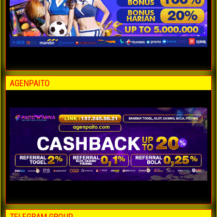
AGENPAITO
TELEGRAM GROUP