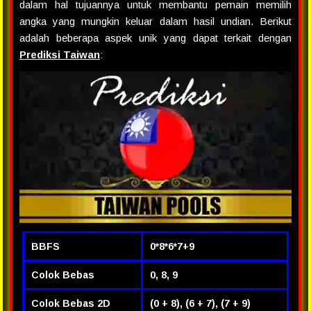
dalam hal tujuannya untuk membantu pemain memilih
angka yang mungkin keluar dalam hasil undian. Berikut
adalah beberapa aspek unik yang dapat terkait dengan
Prediksi Taiwan
:
BBFS
0*8*6*7+9
Colok Bebas
0, 8, 9
Colok Bebas 2D
(0 + 8), (6 + 7), (7 + 9)