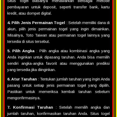
Situs togel biasanya menawarkan berbagai metode
pembayaran untuk deposit, seperti transfer bank, kartu
kredit, atau dompet digital.
4. Pilih Jenis Permainan Togel
: Setelah memiliki dana di
akun, pilih jenis permainan togel yang ingin dimainkan.
Misalnya, Toto Taiwan atau permainan togel lainnya yang
tersedia di situs tersebut.
5. Pilih Angka
: Pilih angka atau kombinasi angka yang
Anda inginkan untuk dipasang taruhan. Anda bisa memilih
sendiri angka-angka favorit atau menggunakan prediksi
yang tersedia jika diinginkan.
6. Atur Taruhan
: Tentukan jumlah taruhan yang ingin Anda
pasang untuk setiap jenis permainan togel yang dipilih.
Pastikan untuk memeriksa kembali taruhan sebelum
mengonfirmasinya.
7. Konfirmasi Taruhan
: Setelah memilih angka dan
jumlah taruhan, konfirmasikan taruhan Anda. Situs togel