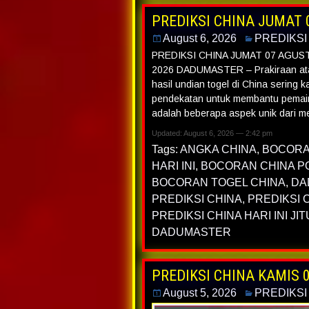
PREDIKSI CHINA JUMAT 
August 6, 2026
PREDIKSI
PREDIKSI CHINA JUMAT 07 AGUS
2026 DADUMASTER – Prakiraan atau
hasil undian togel di China sering
pendekatan untuk membantu pemain
adalah beberapa aspek unik dari me
Updated: August 6, 2026 — 2:42 pm
Tags:
ANGKA CHINA
,
BOCORA
HARI INI
,
BOCORAN CHINA P
BOCORAN TOGEL CHINA
,
DA
PREDIKSI CHINA
,
PREDIKSI 
PREDIKSI CHINA HARI INI JIT
DADUMASTER
PREDIKSI CHINA KAMIS 
August 5, 2026
PREDIKSI