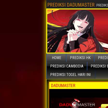
PREDIKSI DADUMASTER
PREDIKS
HOME
PREDIKSI HK
PREDI
PREDIKSI CAMBODIA
PREDIKSI 
PREDIKSI TOGEL HARI INI
DADUMASTER