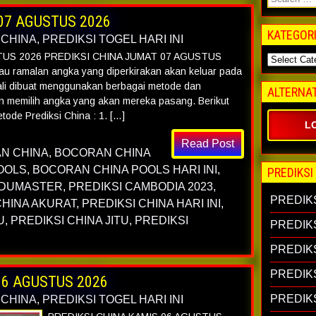
07 AGUSTUS 2026
KATEGOR
 CHINA
,
PREDIKSI TOGEL HARI INI
TUS 2026 PREDIKSI CHINA JUMAT 07 AGUSTUS
 ramalan angka yang diperkirakan akan keluar pada
 kali dibuat menggunakan berbagai metode dan
ALTERNA
 memilih angka yang akan mereka pasang. Berikut
tode Prediksi China : 1. […]
L
Read Post
N CHINA
,
BOCORAN CHINA
OOLS
,
BOCORAN CHINA POOLS HARI INI
,
PREDIKSI
DUMASTER
,
PREDIKSI CAMBODIA 2023
,
PREDIK
CHINA AKURAT
,
PREDIKSI CHINA HARI INI
,
U
,
PREDIKSI CHINA JITU
,
PREDIKSI
PREDIK
PREDIK
PREDIK
06 AGUSTUS 2026
PREDIK
 CHINA
,
PREDIKSI TOGEL HARI INI