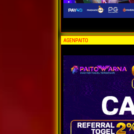
AGENPAITO