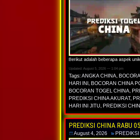
Berikut adalah beberapa aspek unik 
Updated: August 5, 2026 — 1:04 pm
Tags:
ANGKA CHINA
,
BOCORA
HARI INI
,
BOCORAN CHINA P
BOCORAN TOGEL CHINA
,
PR
PREDIKSI CHINA AKURAT
,
PR
HARI INI JITU
,
PREDIKSI CHIN
PREDIKSI CHINA RABU 0
August 4, 2026
PREDIKSI