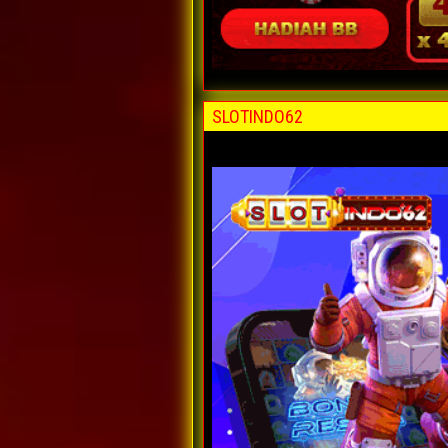
SLOTINDO62