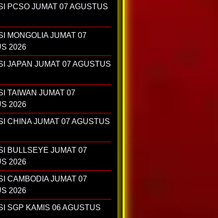
SI PCSO JUMAT 07 AGUSTUS
SI MONGOLIA JUMAT 07
S 2026
SI JAPAN JUMAT 07 AGUSTUS
I TAIWAN JUMAT 07
S 2026
SI CHINA JUMAT 07 AGUSTUS
SI BULLSEYE JUMAT 07
S 2026
SI CAMBODIA JUMAT 07
S 2026
SI SGP KAMIS 06 AGUSTUS