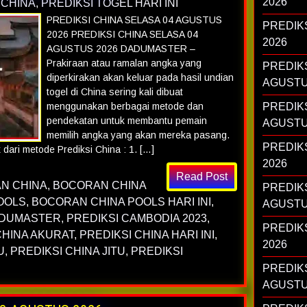
2026
 CHINA
,
PREDIKSI TOGEL HARI INI
PREDIKSI CHINA SELASA 04 AGUSTUS
PREDIK
2026 PREDIKSI CHINA SELASA 04
2026
AGUSTUS 2026 DADUMASTER –
Prakiraan atau ramalan angka yang
PREDIK
diperkirakan akan keluar pada hasil undian
AGUSTU
togel di China sering kali dibuat
menggunakan berbagai metode dan
PREDIK
pendekatan untuk membantu pemain
AGUSTU
memilih angka yang akan mereka pasang.
PREDIK
dari metode Prediksi China : 1. […]
2026
Read Post
N CHINA
,
BOCORAN CHINA
PREDIKS
OOLS
,
BOCORAN CHINA POOLS HARI INI
,
AGUSTU
DUMASTER
,
PREDIKSI CAMBODIA 2023
,
PREDIK
CHINA AKURAT
,
PREDIKSI CHINA HARI INI
,
2026
U
,
PREDIKSI CHINA JITU
,
PREDIKSI
PREDIKS
AGUSTU