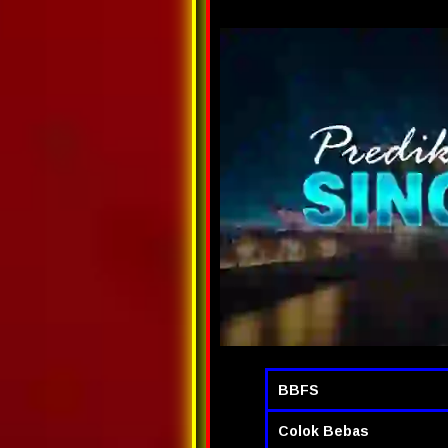
BBFS
Colok Bebas