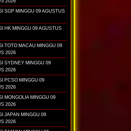
S 2026
SI SGP MINGGU 09 AGUSTUS
SI HK MINGGU 09 AGUSTUS
SI TOTO MACAU MINGGU 09
S 2026
SI SYDNEY MINGGU 09
S 2026
SI PCSO MINGGU 09
S 2026
SI MONGOLIA MINGGU 09
S 2026
SI JAPAN MINGGU 09
S 2026