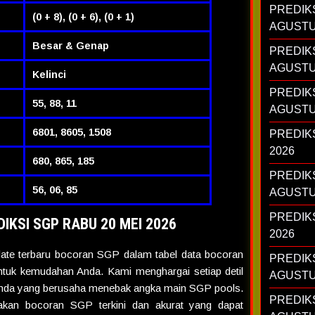
PREDIK
(0 + 8), (0 + 6), (0 + 1)
AGUSTU
Besar & Genap
PREDIK
AGUSTU
Kelinci
PREDIKS
55, 88, 11
AGUSTU
6801, 8605, 1508
PREDIK
2026
680, 865, 185
PREDIKS
56, 06, 85
AGUSTU
PREDIK
IKSI SGP RABU 20 MEI 2026
2026
date terbaru bocoran SGP dalam tabel data bocoran
PREDIK
ntuk kemudahan Anda. Kami menghargai setiap detil
AGUSTU
 Anda yang berusaha menebak angka main SGP pools.
PREDIK
kan bocoran SGP terkini dan akurat yang dapat