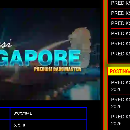
PREDIK
PREDIK
PREDIK
PREDIK
PREDIK
PREDIK
POSTINGA
PREDIK
2026
PREDIK
2026
8*6*5*0+1
PREDIK
2026
6, 5, 0