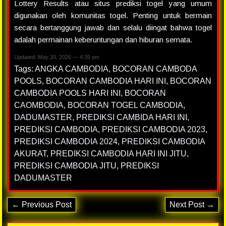
Lottery Results atau situs prediksi togel yang umum
digunakan oleh komunitas togel. Penting untuk bermain
secara bertanggung jawab dan selalu diingat bahwa togel
adalah permainan keberuntungan dan hiburan semata.
Updated: May 20, 2026 — 4:39 pm
Tags:
ANGKA CAMBODIA
,
BOCORAN CAMBODA
POOLS
,
BOCORAN CAMBODIA HARI INI
,
BOCORAN
CAMBODIA POOLS HARI INI
,
BOCORAN
CAOMBODIA
,
BOCORAN TOGEL CAMBODIA
,
DADUMASTER
,
PREDIKSI CAMBIDA HARI INI
,
PREDIKSI CAMBODIA
,
PREDIKSI CAMBODIA 2023
,
PREDIKSI CAMBODIA 2024
,
PREDIKSI CAMBODIA
AKURAT
,
PREDIKSI CAMBODIA HARI INI JITU
,
PREDIKSI CAMBODIA JITU
,
PREDIKSI
DADUMASTER
← Previous Post
Next Post →