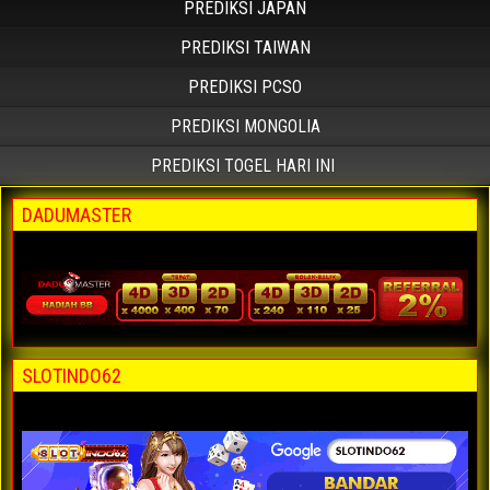
PREDIKSI JAPAN
PREDIKSI TAIWAN
PREDIKSI PCSO
PREDIKSI MONGOLIA
PREDIKSI TOGEL HARI INI
DADUMASTER
SLOTINDO62