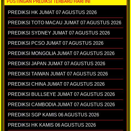
POSTINGAN PREDIKSI TERBARU HARI INI
PREDIKSI HK JUMAT 07 AGUSTUS 2026
PREDIKSI TOTO MACAU JUMAT 07 AGUSTUS 2026
PREDIKSI SYDNEY JUMAT 07 AGUSTUS 2026
PREDIKSI PCSO JUMAT 07 AGUSTUS 2026
PREDIKSI MONGOLIA JUMAT 07 AGUSTUS 2026
PREDIKSI JAPAN JUMAT 07 AGUSTUS 2026
PREDIKSI TAIWAN JUMAT 07 AGUSTUS 2026
PREDIKSI CHINA JUMAT 07 AGUSTUS 2026
PREDIKSI BULLSEYE JUMAT 07 AGUSTUS 2026
PREDIKSI CAMBODIA JUMAT 07 AGUSTUS 2026
PREDIKSI SGP KAMIS 06 AGUSTUS 2026
PREDIKSI HK KAMIS 06 AGUSTUS 2026