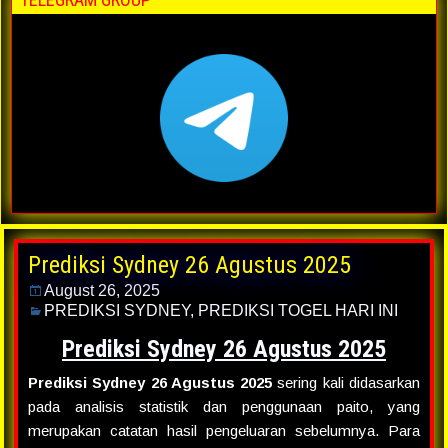
Prediksi Sydney 26 Agustus 2025
August 26, 2025
PREDIKSI SYDNEY
,
PREDIKSI TOGEL HARI INI
Prediksi Sydney 26 Agustus 2025
Prediksi Sydney 26 Agustus 2025
sering kali didasarkan
pada analisis statistik dan penggunaan paito, yang
merupakan catatan hasil pengeluaran sebelumnya. Para