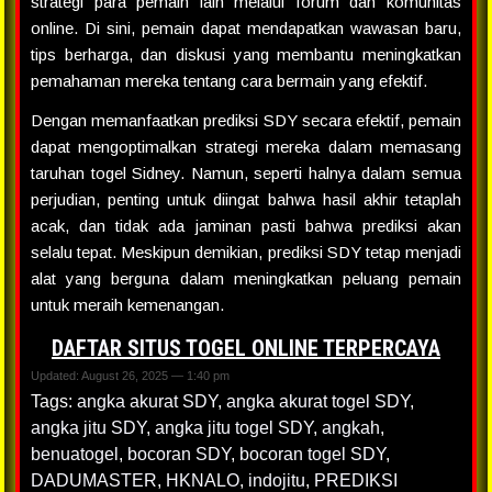
strategi para pemain lain melalui forum dan komunitas
online. Di sini, pemain dapat mendapatkan wawasan baru,
tips berharga, dan diskusi yang membantu meningkatkan
pemahaman mereka tentang cara bermain yang efektif.
Dengan memanfaatkan prediksi SDY secara efektif, pemain
dapat mengoptimalkan strategi mereka dalam memasang
taruhan togel Sidney. Namun, seperti halnya dalam semua
perjudian, penting untuk diingat bahwa hasil akhir tetaplah
acak, dan tidak ada jaminan pasti bahwa prediksi akan
selalu tepat. Meskipun demikian, prediksi SDY tetap menjadi
alat yang berguna dalam meningkatkan peluang pemain
untuk meraih kemenangan.
DAFTAR SITUS TOGEL ONLINE TERPERCAYA
Updated: August 26, 2025 — 1:40 pm
Tags:
angka akurat SDY
,
angka akurat togel SDY
,
angka jitu SDY
,
angka jitu togel SDY
,
angkah
,
benuatogel
,
bocoran SDY
,
bocoran togel SDY
,
DADUMASTER
,
HKNALO
,
indojitu
,
PREDIKSI