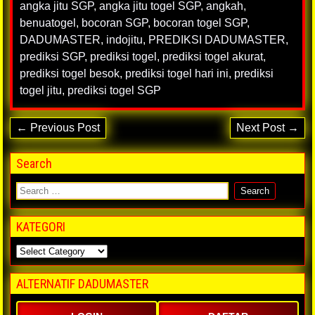
angka jitu SGP
,
angka jitu togel SGP
,
angkah
,
benuatogel
,
bocoran SGP
,
bocoran togel SGP
,
DADUMASTER
,
indojitu
,
PREDIKSI DADUMASTER
,
prediksi SGP
,
prediksi togel
,
prediksi togel akurat
,
prediksi togel besok
,
prediksi togel hari ini
,
prediksi
togel jitu
,
prediksi togel SGP
← Previous Post
Next Post →
Search
KATEGORI
ALTERNATIF DADUMASTER