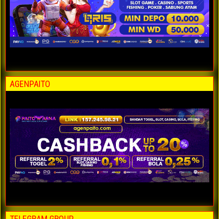
AGENPAITO
TELEGRAM GROUP