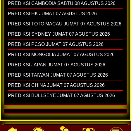
PREDIKSI CAMBODIA SABTU 08 AGUSTUS 2026
PREDIKSI HK JUMAT 07 AGUSTUS 2026
PREDIKSI TOTO MACAU JUMAT 07 AGUSTUS 2026
PREDIKSI SYDNEY JUMAT 07 AGUSTUS 2026
PREDIKSI PCSO JUMAT 07 AGUSTUS 2026
PREDIKSI MONGOLIA JUMAT 07 AGUSTUS 2026
PREDIKSI JAPAN JUMAT 07 AGUSTUS 2026
PREDIKSI TAIWAN JUMAT 07 AGUSTUS 2026
PREDIKSI CHINA JUMAT 07 AGUSTUS 2026
PREDIKSI BULLSEYE JUMAT 07 AGUSTUS 2026