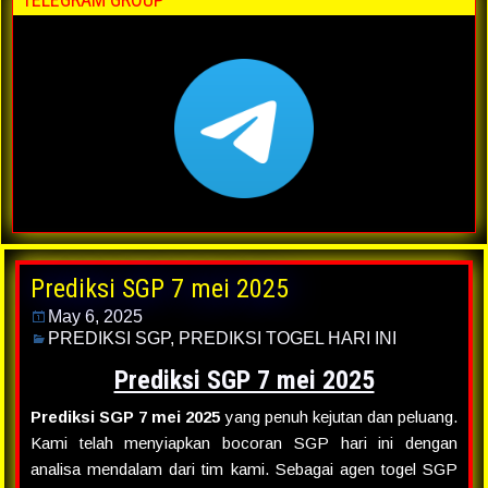
Prediksi SGP 7 mei 2025
May 6, 2025
PREDIKSI SGP
,
PREDIKSI TOGEL HARI INI
Prediksi SGP 7 mei 2025
Prediksi SGP 7 mei 2025
yang penuh kejutan dan peluang.
Kami telah menyiapkan bocoran SGP hari ini dengan
analisa mendalam dari tim kami. Sebagai agen togel SGP