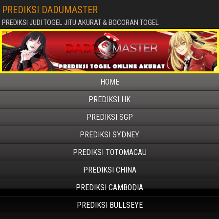
PREDIKSI DADUMASTER
PREDIKSI JUDI TOGEL JITU AKURAT & BOCORAN TOGEL
HOME
PREDIKSI HK
PREDIKSI SGP
PREDIKSI SYDNEY
PREDIKSI TOTOMACAU
PREDIKSI CHINA
PREDIKSI CAMBODIA
PREDIKSI BULLSEYE