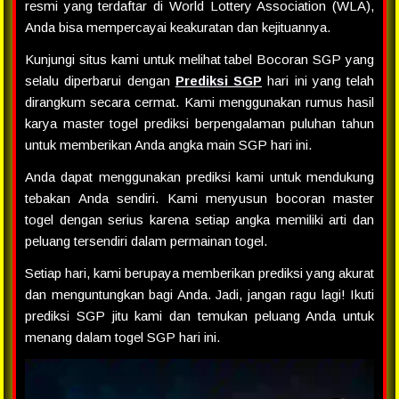
resmi yang terdaftar di World Lottery Association (WLA),
Anda bisa mempercayai keakuratan dan kejituannya.
Kunjungi situs kami untuk melihat tabel Bocoran SGP yang
selalu diperbarui dengan
Prediksi SGP
hari ini yang telah
dirangkum secara cermat. Kami menggunakan rumus hasil
karya master togel prediksi berpengalaman puluhan tahun
untuk memberikan Anda angka main SGP hari ini.
Anda dapat menggunakan prediksi kami untuk mendukung
tebakan Anda sendiri. Kami menyusun bocoran master
togel dengan serius karena setiap angka memiliki arti dan
peluang tersendiri dalam permainan togel.
Setiap hari, kami berupaya memberikan prediksi yang akurat
dan menguntungkan bagi Anda. Jadi, jangan ragu lagi! Ikuti
prediksi SGP jitu kami dan temukan peluang Anda untuk
menang dalam togel SGP hari ini.