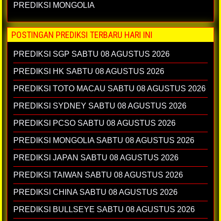
PREDIKSI MONGOLIA
POSTINGAN PREDIKSI TERBARU HARI INI
PREDIKSI SGP SABTU 08 AGUSTUS 2026
PREDIKSI HK SABTU 08 AGUSTUS 2026
PREDIKSI TOTO MACAU SABTU 08 AGUSTUS 2026
PREDIKSI SYDNEY SABTU 08 AGUSTUS 2026
PREDIKSI PCSO SABTU 08 AGUSTUS 2026
PREDIKSI MONGOLIA SABTU 08 AGUSTUS 2026
PREDIKSI JAPAN SABTU 08 AGUSTUS 2026
PREDIKSI TAIWAN SABTU 08 AGUSTUS 2026
PREDIKSI CHINA SABTU 08 AGUSTUS 2026
PREDIKSI BULLSEYE SABTU 08 AGUSTUS 2026