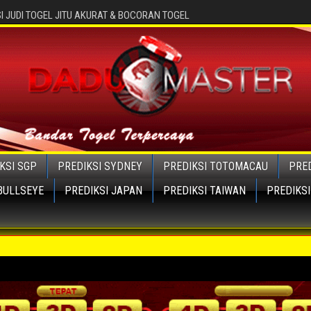
I JUDI TOGEL JITU AKURAT & BOCORAN TOGEL
KSI SGP
PREDIKSI SYDNEY
PREDIKSI TOTOMACAU
PRED
BULLSEYE
PREDIKSI JAPAN
PREDIKSI TAIWAN
PREDIKSI