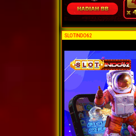
SLOTINDO62