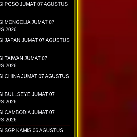
SI PCSO JUMAT 07 AGUSTUS
SI MONGOLIA JUMAT 07
S 2026
SI JAPAN JUMAT 07 AGUSTUS
I TAIWAN JUMAT 07
S 2026
SI CHINA JUMAT 07 AGUSTUS
SI BULLSEYE JUMAT 07
S 2026
SI CAMBODIA JUMAT 07
S 2026
SI SGP KAMIS 06 AGUSTUS