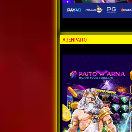
AGENPAITO