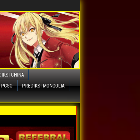
IKSI CHINA
 PCSO
PREDIKSI MONGOLIA