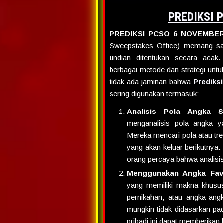
PREDIKSI 
PREDIKSI PCSO 6 NOVEMBER
Sweepstakes Office) memang san
undian ditentukan secara aca
berbagai metode dan strategi un
tidak ada jaminan bahwa
Prediks
sering digunakan termasuk:
Analisis Pola Angka S
menganalisis pola angka y
Mereka mencari pola atau tr
yang akan keluar berikutnya.
orang percaya bahwa analis
Menggunakan Angka Favo
yang memiliki makna khusus 
pernikahan, atau angka-ang
mungkin tidak didasarkan pad
pribadi ini dapat memberikan