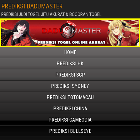
PREDIKSI DADUMASTER
PREDIKSI JUDI TOGEL JITU AKURAT & BOCORAN TOGEL
HOME
PREDIKSI HK
PREDIKSI SGP
PREDIKSI SYDNEY
PREDIKSI TOTOMACAU
PREDIKSI CHINA
PREDIKSI CAMBODIA
PREDIKSI BULLSEYE