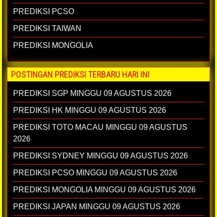
PREDIKSI PCSO
PREDIKSI TAIWAN
PREDIKSI MONGOLIA
POSTINGAN PREDIKSI TERBARU HARI INI
PREDIKSI SGP MINGGU 09 AGUSTUS 2026
PREDIKSI HK MINGGU 09 AGUSTUS 2026
PREDIKSI TOTO MACAU MINGGU 09 AGUSTUS
2026
PREDIKSI SYDNEY MINGGU 09 AGUSTUS 2026
PREDIKSI PCSO MINGGU 09 AGUSTUS 2026
PREDIKSI MONGOLIA MINGGU 09 AGUSTUS 2026
PREDIKSI JAPAN MINGGU 09 AGUSTUS 2026