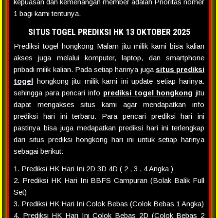
kepuasan dan kemenangan member adalah Prioritas nomer
1 bagi kami tentunya.
SITUS TOGEL PREDIKSI HK 13 OKTOBER 2025
Prediksi togel hongkong Malam jitu milik kami bisa kalian
akses juga melalui komputer, laptop, dan smartphone
pribadi milik kalian. Pada setiap harinya juga
situs prediksi
togel
hongkong jitu milik kami ini update setiap harinya.
sehingga para pencari info
prediksi togel hongkong
jitu
dapat mengakses situs kami agar mendapatkan info
prediksi hari ini terbaru. Para pencari prediksi hari ini
pastinya bisa juga medapatkan prediksi hari ini terlengkap
dari situs prediksi hongkong hari ini untuk setiap harinya
sebagai berikut:
1. Prediksi HK Hari Ini 2D 3D 4D ( 2 , 3 , 4 Angka )
2. Prediksi HK Hari Ini BBFS Campuran (Bolak Balik Full
Set)
3. Prediksi HK Hari Ini Colok Bebas (Colok Bebas 1 Angka)
4. Prediksi HK Hari Ini Colok Bebas 2D (Colok Bebas 2