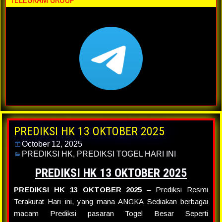
PREDIKSI HK 13 OKTOBER 2025
October 12, 2025
PREDIKSI HK
,
PREDIKSI TOGEL HARI INI
PREDIKSI HK 13 OKTOBER 2025
PREDIKSI HK 13 OKTOBER 2025
– Prediksi Resmi
Terakurat Hari ini, yang mana ANGKA Sediakan berbagai
macam Prediksi pasaran Togel Besar Seperti