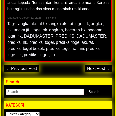
anda kepada Teman dan kerabat anda semua , Karena
berbagi itu indah dan akan menambah rejeki anda.
Updated: October 12, 2025 — 5:57 pm
Tags:
angka akurat hk
,
angka akurat togel hk
,
angka jitu
hk
,
angka jitu togel hk
,
angkah
,
bocoran hk
,
bocoran
togel hk
,
DADUMASTER
,
PREDIKSI DADUMASTER
,
prediksi hk
,
prediksi togel
,
prediksi togel akurat
,
prediksi togel besok
,
prediksi togel hari ini
,
prediksi
togel hk
,
prediksi togel jitu
← Previous Post
Next Post →
Search
KATEGORI