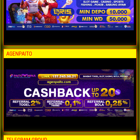
AGENPAITO
TELEGRAM GROUP