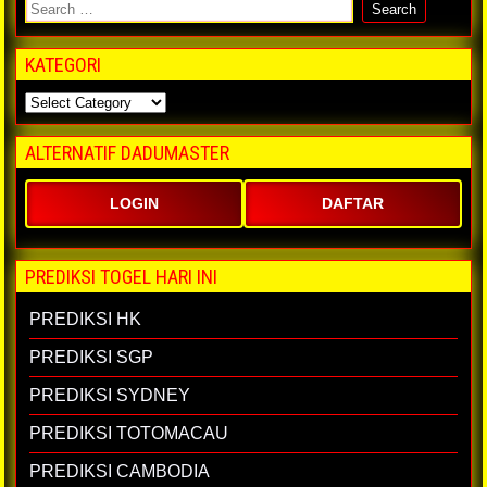
KATEGORI
ALTERNATIF DADUMASTER
LOGIN
DAFTAR
PREDIKSI TOGEL HARI INI
PREDIKSI HK
PREDIKSI SGP
PREDIKSI SYDNEY
PREDIKSI TOTOMACAU
PREDIKSI CAMBODIA