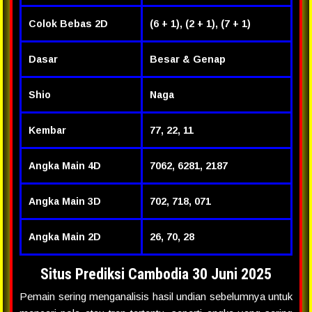
Colok Bebas 2D
(6 + 1), (2 + 1), (7 + 1)
Dasar
Besar & Genap
Shio
Naga
Kembar
77, 22, 11
Angka Main 4D
7062, 6281, 2187
Angka Main 3D
702, 718, 071
Angka Main 2D
26, 70, 28
Situs Prediksi Cambodia 30 Juni 2025
Pemain sering menganalisis hasil undian sebelumnya untuk