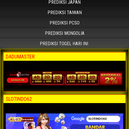
PREDIKSI JAPAN
PREDIKSI TAIWAN
PREDIKSI PCSO
PREDIKSI MONGOLIA
PREDIKSI TOGEL HARI INI
DADUMASTER
SLOTINDO62