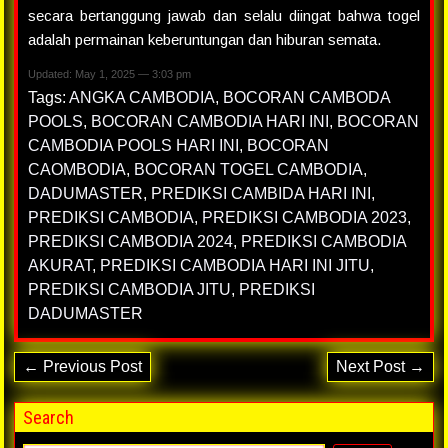
secara bertanggung jawab dan selalu diingat bahwa togel
adalah permainan keberuntungan dan hiburan semata.
Updated: May 1, 2025 — 3:03 pm
Tags:
ANGKA CAMBODIA
,
BOCORAN CAMBODA
POOLS
,
BOCORAN CAMBODIA HARI INI
,
BOCORAN
CAMBODIA POOLS HARI INI
,
BOCORAN
CAOMBODIA
,
BOCORAN TOGEL CAMBODIA
,
DADUMASTER
,
PREDIKSI CAMBIDA HARI INI
,
PREDIKSI CAMBODIA
,
PREDIKSI CAMBODIA 2023
,
PREDIKSI CAMBODIA 2024
,
PREDIKSI CAMBODIA
AKURAT
,
PREDIKSI CAMBODIA HARI INI JITU
,
PREDIKSI CAMBODIA JITU
,
PREDIKSI
DADUMASTER
← Previous Post
Next Post →
Search