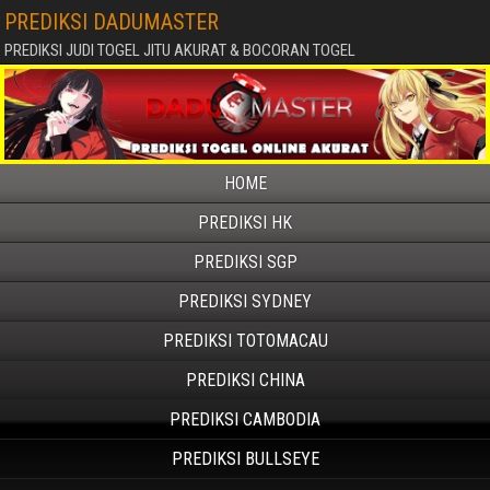
PREDIKSI DADUMASTER
PREDIKSI JUDI TOGEL JITU AKURAT & BOCORAN TOGEL
HOME
PREDIKSI HK
PREDIKSI SGP
PREDIKSI SYDNEY
PREDIKSI TOTOMACAU
PREDIKSI CHINA
PREDIKSI CAMBODIA
PREDIKSI BULLSEYE