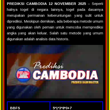
PREDIKSI CAMBODIA 12 NOVEMBER 2025
– Seperti
halnya togel di negara lainnya, togel pada dasarnya
merupakan permainan keberuntungan yang sulit untuk
diprediksi. Meskipun demikian, ada beberapa metode umum
yang digunakan oleh pemain untuk mencoba memprediksi
angka yang akan keluar. Salah satu metode yang umum
digunakan adalah analisis data historis.
BBFS
5*1*3*8*0+7