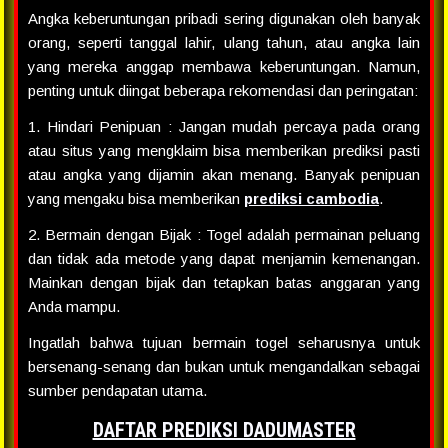
Angka keberuntungan pribadi sering digunakan oleh banyak
orang, seperti tanggal lahir, ulang tahun, atau angka lain
yang mereka anggap membawa keberuntungan. Namun,
penting untuk diingat beberapa rekomendasi dan peringatan:
1. Hindari Penipuan : Jangan mudah percaya pada orang
atau situs yang mengklaim bisa memberikan prediksi pasti
atau angka yang dijamin akan menang. Banyak penipuan
yang mengaku bisa memberikan
prediksi cambodia
.
2. Bermain dengan Bijak : Togel adalah permainan peluang
dan tidak ada metode yang dapat menjamin kemenangan.
Mainkan dengan bijak dan tetapkan batas anggaran yang
Anda mampu.
Ingatlah bahwa tujuan bermain togel seharusnya untuk
bersenang-senang dan bukan untuk mengandalkan sebagai
sumber pendapatan utama.
DAFTAR PREDIKSI DADUMASTER