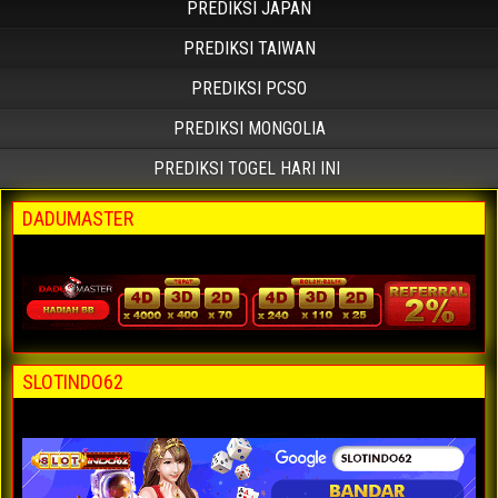
PREDIKSI JAPAN
PREDIKSI TAIWAN
PREDIKSI PCSO
PREDIKSI MONGOLIA
PREDIKSI TOGEL HARI INI
DADUMASTER
SLOTINDO62