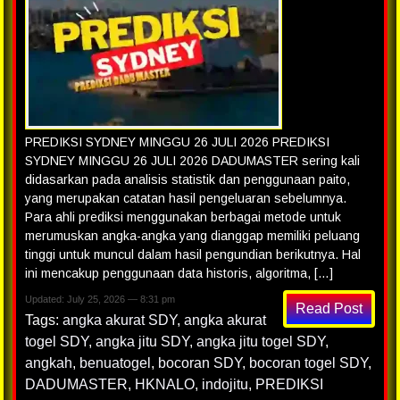
PREDIKSI SYDNEY MINGGU 26 JULI 2026 PREDIKSI
SYDNEY MINGGU 26 JULI 2026 DADUMASTER sering kali
didasarkan pada analisis statistik dan penggunaan paito,
yang merupakan catatan hasil pengeluaran sebelumnya.
Para ahli prediksi menggunakan berbagai metode untuk
merumuskan angka-angka yang dianggap memiliki peluang
tinggi untuk muncul dalam hasil pengundian berikutnya. Hal
ini mencakup penggunaan data historis, algoritma, […]
Updated: July 25, 2026 — 8:31 pm
Read Post
Tags:
angka akurat SDY
,
angka akurat
togel SDY
,
angka jitu SDY
,
angka jitu togel SDY
,
angkah
,
benuatogel
,
bocoran SDY
,
bocoran togel SDY
,
DADUMASTER
,
HKNALO
,
indojitu
,
PREDIKSI