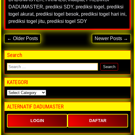
DADUMASTER
,
prediksi SDY
,
prediksi togel
,
prediksi
togel akurat
,
prediksi togel besok
,
prediksi togel hari ini
,
prediksi togel jitu
,
prediksi togel SDY
← Older Posts
Newer Posts →
Search
KATEGORI
ALTERNATIF DADUMASTER
LOGIN
DAFTAR