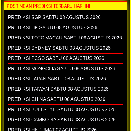
POSTINGAN PREDIKSI TERBARU HARI INI
PREDIKSI SGP SABTU 08 AGUSTUS 2026
PREDIKSI HK SABTU 08 AGUSTUS 2026
PREDIKSI TOTO MACAU SABTU 08 AGUSTUS 2026
PREDIKSI SYDNEY SABTU 08 AGUSTUS 2026
PREDIKSI PCSO SABTU 08 AGUSTUS 2026
PREDIKSI MONGOLIA SABTU 08 AGUSTUS 2026
PREDIKSI JAPAN SABTU 08 AGUSTUS 2026
PREDIKSI TAIWAN SABTU 08 AGUSTUS 2026
PREDIKSI CHINA SABTU 08 AGUSTUS 2026
PREDIKSI BULLSEYE SABTU 08 AGUSTUS 2026
PREDIKSI CAMBODIA SABTU 08 AGUSTUS 2026
PREDIKSI HK JUMAT 07 AGUSTUS 2026