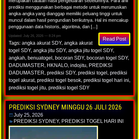
merupakan catatan hasil pengeluaran sebelumnya. Para ahli
prediksi menggunakan berbagai metode untuk merumuskan
angka-angka yang dianggap memiliki peluang tinggi untuk
muncul dalam hasil pengundian berikutnya. Hal ini mencakup
penggunaan data historis, algoritma, dan […]
Updated: July 26, 2026 — 8:24 pm
Read Post
Tags:
angka akurat SDY
,
angka akurat
togel SDY
,
angka jitu SDY
,
angka jitu togel SDY
,
angkah
,
benuatogel
,
bocoran SDY
,
bocoran togel SDY
,
DADUMASTER
,
HKNALO
,
indojitu
,
PREDIKSI
DADUMASTER
,
prediksi SDY
,
prediksi togel
,
prediksi
togel akurat
,
prediksi togel besok
,
prediksi togel hari ini
,
prediksi togel jitu
,
prediksi togel SDY
PREDIKSI SYDNEY MINGGU 26 JULI 2026
July 25, 2026
PREDIKSI SYDNEY
,
PREDIKSI TOGEL HARI INI